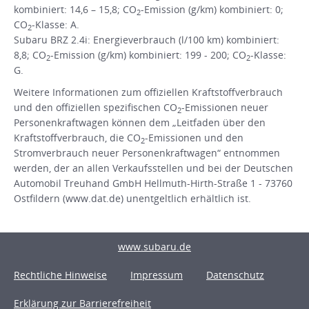
kombiniert: 14,6 – 15,8; CO
-Emission (g/km) kombiniert: 0;
2
CO
-Klasse: A.
2
Subaru BRZ 2.4i: Energieverbrauch (l/100 km) kombiniert:
8,8; CO
-Emission (g/km) kombiniert: 199 - 200; CO
-Klasse:
2
2
G.
Weitere Informationen zum offiziellen Kraftstoffverbrauch
und den offiziellen spezifischen CO
-Emissionen neuer
2
Personenkraftwagen können dem „Leitfaden über den
Kraftstoffverbrauch, die CO
-Emissionen und den
2
Stromverbrauch neuer Personenkraftwagen“ entnommen
werden, der an allen Verkaufsstellen und bei der Deutschen
Automobil Treuhand GmbH Hellmuth-Hirth-Straße 1 - 73760
Ostfildern (www.dat.de) unentgeltlich erhältlich ist.
www.subaru.de
Rechtliche Hinweise
Impressum
Datenschutz
Erklärung zur Barrierefreiheit