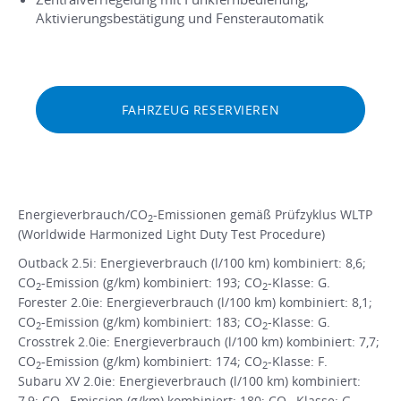
Aktivierungsbestätigung und Fensterautomatik
FAHRZEUG RESERVIEREN
Energieverbrauch/CO
-Emissionen gemäß Prüfzyklus WLTP
2
(Worldwide Harmonized Light Duty Test Procedure)
Outback 2.5i: Energieverbrauch (l/100 km) kombiniert: 8,6;
CO
-Emission (g/km) kombiniert: 193; CO
-Klasse: G.
2
2
Forester 2.0ie: Energieverbrauch (l/100 km) kombiniert: 8,1;
CO
-Emission (g/km) kombiniert: 183; CO
-Klasse: G.
2
2
Crosstrek 2.0ie: Energieverbrauch (l/100 km) kombiniert: 7,7;
CO
-Emission (g/km) kombiniert: 174; CO
-Klasse: F.
2
2
Subaru XV 2.0ie: Energieverbrauch (l/100 km) kombiniert:
7,9; CO
-Emission (g/km) kombiniert: 180; CO
-Klasse: G.