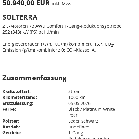
50.940,00 EUR
inkl. Mwst.
SOLTERRA
2 E-Motoren
73 AWD Comfort
1-Gang-Reduktionsgetriebe
252 (343) kW (PS) bei U/min
Energieverbrauch (kWh/100km) kombiniert: 15,7; CO
-
2
Emission (g/km) kombiniert: 0; CO
-Klasse: A.
2
Zusammenfassung
Kraftstoffart:
Strom
Kilometerstand:
1000 km
Erstzulassung:
05.05.2026
Farbe:
Black / Platinum White
Pearl
Polster:
Leder schwarz
Antrieb:
undefined
Getriebe:
1-Gang-
Reduktionsgetriebe