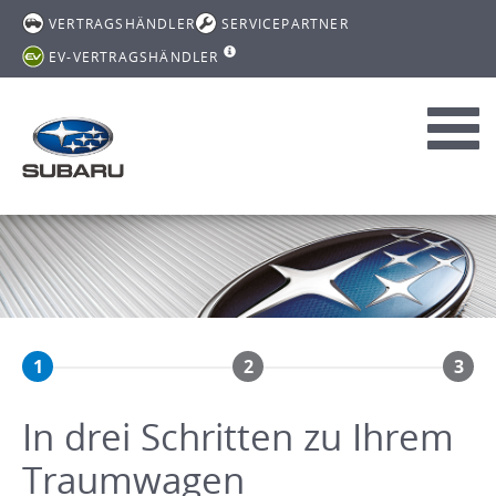
VERTRAGSHÄNDLER
SERVICEPARTNER
EV-VERTRAGSHÄNDLER
Toggl
navig
1
2
3
In drei Schritten zu Ihrem
Traumwagen