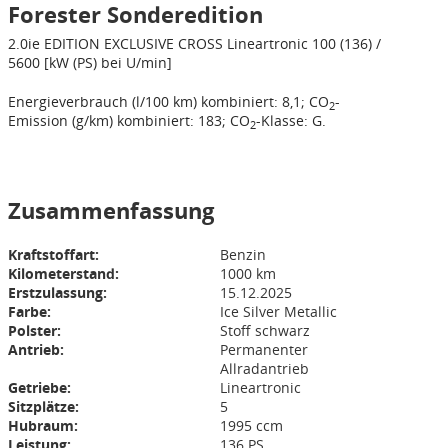
Forester Sonderedition
2.0ie
EDITION EXCLUSIVE CROSS
Lineartronic
100 (136) /
5600 [kW (PS) bei U/min]
Energieverbrauch (l/100 km) kombiniert: 8,1; CO
-
2
Emission (g/km) kombiniert: 183; CO
-Klasse: G.
2
Zusammenfassung
Kraftstoffart:
Benzin
Kilometerstand:
1000 km
Erstzulassung:
15.12.2025
Farbe:
Ice Silver Metallic
Polster:
Stoff schwarz
Antrieb:
Permanenter
Allradantrieb
Getriebe:
Lineartronic
Sitzplätze:
5
Hubraum:
1995 ccm
Leistung:
136 PS