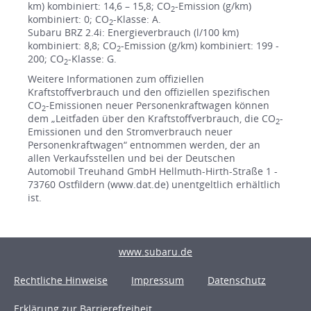
km) kombiniert: 14,6 – 15,8; CO
-Emission (g/km)
2
kombiniert: 0; CO
-Klasse: A.
2
Subaru BRZ 2.4i: Energieverbrauch (l/100 km)
kombiniert: 8,8; CO
-Emission (g/km) kombiniert: 199 -
2
200; CO
-Klasse: G.
2
Weitere Informationen zum offiziellen
Kraftstoffverbrauch und den offiziellen spezifischen
CO
-Emissionen neuer Personenkraftwagen können
2
dem „Leitfaden über den Kraftstoffverbrauch, die CO
-
2
Emissionen und den Stromverbrauch neuer
Personenkraftwagen“ entnommen werden, der an
allen Verkaufsstellen und bei der Deutschen
Automobil Treuhand GmbH Hellmuth-Hirth-Straße 1 -
73760 Ostfildern (www.dat.de) unentgeltlich erhältlich
ist.
www.subaru.de
Rechtliche Hinweise
Impressum
Datenschutz
Erklärung zur Barrierefreiheit