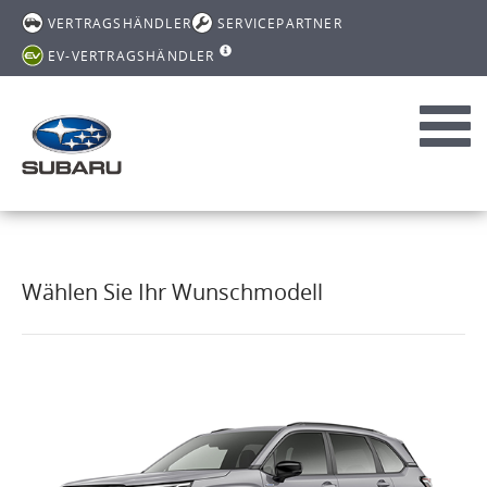
VERTRAGSHÄNDLER
SERVICEPARTNER
EV-VERTRAGSHÄNDLER
Toggl
navig
Wählen Sie Ihr Wunschmodell