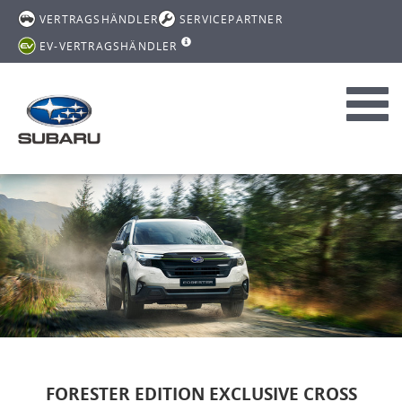
VERTRAGSHÄNDLER
SERVICEPARTNER
EV-VERTRAGSHÄNDLER
Toggl
navig
FORESTER EDITION EXCLUSIVE CROSS