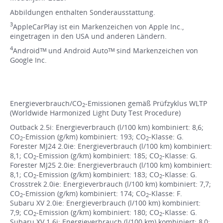
Abbildungen enthalten Sonderausstattung.
3
AppleCarPlay ist ein Markenzeichen von Apple Inc.,
eingetragen in den USA und anderen Ländern.
4
Androidᵀᴹ und Android Autoᵀᴹ sind Markenzeichen von
Google Inc.
Energieverbrauch/CO
-Emissionen gemäß Prüfzyklus WLTP
2
(Worldwide Harmonized Light Duty Test Procedure)
Outback 2.5i: Energieverbrauch (l/100 km) kombiniert: 8,6;
CO
-Emission (g/km) kombiniert: 193; CO
-Klasse: G.
2
2
Forester MJ24 2.0ie: Energieverbrauch (l/100 km) kombiniert:
8,1; CO
-Emission (g/km) kombiniert: 185; CO
-Klasse: G.
2
2
Forester MJ25 2.0ie: Energieverbrauch (l/100 km) kombiniert:
8,1; CO
-Emission (g/km) kombiniert: 183; CO
-Klasse: G.
2
2
Crosstrek 2.0ie: Energieverbrauch (l/100 km) kombiniert: 7,7;
CO
-Emission (g/km) kombiniert: 174; CO
-Klasse: F.
2
2
Subaru XV 2.0ie: Energieverbrauch (l/100 km) kombiniert:
7,9; CO
-Emission (g/km) kombiniert: 180; CO
-Klasse: G.
2
2
Subaru XV 1.6i: Energieverbrauch (l/100 km) kombiniert: 8,0;