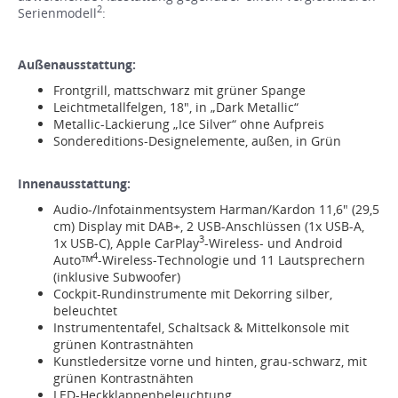
2
Serienmodell
:
Außenausstattung:
Frontgrill, mattschwarz mit grüner Spange
Leichtmetallfelgen, 18", in „Dark Metallic“
Metallic-Lackierung „Ice Silver“ ohne Aufpreis
Sondereditions-Designelemente, außen, in Grün
Innenausstattung:
Audio-/Infotainmentsystem Harman/Kardon 11,6" (29,5
cm) Display mit DAB+, 2 USB-Anschlüssen (1x USB-A,
3
1x USB-C), Apple CarPlay
-Wireless- und Android
4
Autoᵀᴹ
-Wireless-Technologie und 11 Lautsprechern
(inklusive Subwoofer)
Cockpit-Rundinstrumente mit Dekorring silber,
beleuchtet
Instrumententafel, Schaltsack & Mittelkonsole mit
grünen Kontrastnähten
Kunstledersitze vorne und hinten, grau-schwarz, mit
grünen Kontrastnähten
LED-Heckklappenbeleuchtung