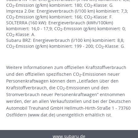
CO
-Emission (g/km) kombiniert: 180; CO
-Klasse: G.
2
2
Impreza 2.0ie: Energieverbrauch (l/100 km) kombiniert: 7,3;
CO
-Emission (g/km) kombiniert: 166; CO
-Klasse: F.
2
2
SOLTERRA (160 kW): Energieverbrauch (kWh/100km)
kombiniert: 16,0 - 17,9; CO
-Emission (g/km) kombiniert: 0;
2
CO
-Klasse: A.
2
Subaru BRZ: Energieverbrauch (l/100 km) kombiniert: 8,8;
CO
-Emission (g/km) kombiniert: 199 - 200; CO
-Klasse: G.
2
2
Weitere Informationen zum offiziellen Kraftstoffverbrauch
und den offiziellen spezifischen CO
-Emissionen neuer
2
Personenkraftwagen können dem „Leitfaden über den
Kraftstoffverbrauch, die CO
-Emissionen und den
2
Stromverbrauch neuer Personenkraftwagen“ entnommen
werden, der an allen Verkaufsstellen und bei der Deutschen
Automobil Treuhand GmbH Hellmuth-Hirth-Straße 1 - 73760
Ostfildern (www.dat.de) unentgeltlich erhältlich ist.
www.subaru.de